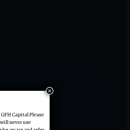
×
Fahad Yateem
 GFH Capital Please
will never use