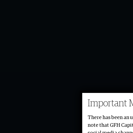
Hisham Al Rayes
Important 
There has been an 
note that GFH Capit