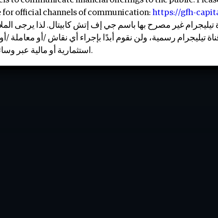
ls to communicate financial offerings to the public. Pleas
 for official channels of communication:
https://gfh-capi
اة تيليجرام غير مصرح بها باسم جي إف إتش كابيتال. لذا يرجى ا
قناة تيليجرام رسمية، ولن نقوم أبدًا بإجراء أي نقاش /أو معاملة
استثمارية أو مالية عبر وسائل التواصل الاجتماعي.