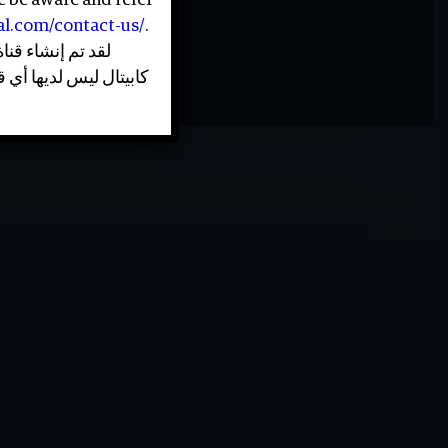
e be aware and refer
tal.com/contact-us/
.
لقد تم إنشاء قن
كابيتال ليس لديها أي 